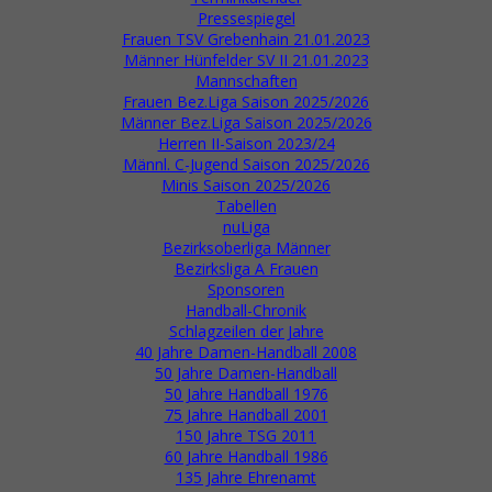
Heinz(Charly)Gerbig,
Pressespiegel
Fritz Köhne,
Frauen TSV Grebenhain 21.01.2023
Hermann Hottenroth
Männer Hünfelder SV II 21.01.2023
Eduard Huy, Edgar
Mannschaften
Bleyer und Otto
Frauen Bez.Liga Saison 2025/2026
Bremser.
Männer Bez.Liga Saison 2025/2026
25 Jahre Handball
Herren II-Saison 2023/24
Die Handballer feier
Männl. C-Jugend Saison 2025/2026
ihr 25 jähriges
Minis Saison 2025/2026
1951
Bestehen. Im
Tabellen
Jubiläumsjahr stehen
nuLiga
Mannschaften im
Bezirksoberliga Männer
Spielbetrieb
Bezirksliga A Frauen
1952
Schwagermannschaf
Sponsoren
Werner Lambrecht,
Handball-Chronik
Henner Lange, Fritz
Schlagzeilen der Jahre
Köhne, Karl Heinz
40 Jahre Damen-Handball 2008
Gerbig,
50 Jahre Damen-Handball
Georg Linzert, Kurt
50 Jahre Handball 1976
Scharf, Hermann
75 Jahre Handball 2001
Hottenroth, Ede Huy
150 Jahre TSG 2011
Gustel Bohn,
60 Jahre Handball 1986
Otto Bremser,
135 Jahre Ehrenamt