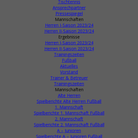
Heinz(Maxe) Krengel
Tischtennis
und Heini Bohn.
Ansprechpartner
Bäderturnier in Bad
Pressespiegel
Homburg
Mannschaften
1953
Handballspiel und
Herren I-Saison 2023/24
Freizeit
Herren II-Saison 2023/24
Ergebnisse
Herren I-Saison 2023/24
Herren II-Saison 2023/24
Trainingszeiten
Fußball
Aktuelles
Vorstand
Trainer & Betreuer
Wechsel in der
Trainingszeiten
Vereinsführung
Mannschaften
1954
Hans Goetze wird z
Alte Herren
Abteilungsleiter
Spielberichte Alte Herren Fußball
gewählt
1. Mannschaft
Wechsel in der
Spielberichte 1. Mannschaft Fußball
Vereinsführung
2. Mannschaft
1956
Heini Bohn wird zum
Spielberichte 2. Mannschaft Fußball
Abteilungsleiter
A – Junioren
gewählt.
Spielberichte A – Junioren Fußball