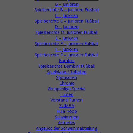
1959
Damenhandball in B
B – Junioren
Spielberichte B – Junioren Fußball
C – Junioren
35 Jahre Handball
1961
Spielberichte C – Junioren Fußball
Männermannschaft
D – Junioren
Gerhard Dilcher, Be
Spielberichte D- Junioren Fußball
Riege, Emil Ilkenhans
E – Junioren
Otto Booß, Herman
Spielberichte E – Junioren Fußball
Huy, Karlheinz Pford
F – Junioren
Erwin Sippel, Kurt
Spielberichte F – Junioren Fußball
Scharf, Helmut
Bambini
Rudolph, Karlheinz
Spielberichte Bambini Fußball
Zimmermann und
Spielpläne / Tabellen
Karlheinz Scharf.
Sponsoren
Wechsel in der
Chronik
Vereinsführung
Gruppenliga Spezial
Karl Heinz
1962
Turnen
Zimmermann wird
Vorstand Turnen
zum Abteilungsleiter
ZUMBA
gewählt
Hula Hoop
männl.A-Jugend
Schwimmen
1963
3 x Kreismeister und
Aktuelles
x Vizebezirksmeister
Angebot der Schwimmabteilung
Trainer Gustel Bohn,