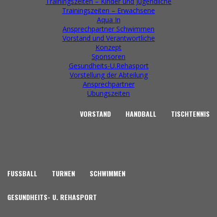
Trainingszeiten – Kinder und Jugendliche
Günter Steinfeld,
Trainingszeiten – Erwachsene
Ludwig Schmidt,
Aqua In
Lothar Henze, Hans
Ansprechpartner Schwimmen
Jürgen Nöding,
Vorstand und Verantwortliche
Joachim Weidner, Ge
Konzept
Lange, Reinhard
Sponsoren
Steinfeld, Hubertus
Gesundheits-U.Rehasport
Canisius,
Vorstellung der Abteilung
Georg Krengel und
Ansprechpartner
Herbert Scharf.
Übungszeiten
männl.A-Jugend
Hallen Kreismeister
VORSTAND
HANDBALL
TISCHTENNIS
Karl Heinz
Zimmermann, Huber
Worch, Dieter
Langefeld, Wolfgang
Steinfeld,
1966
Hartmut Reckelkam
FUSSBALL
TURNEN
SCHWIMMEN
Ulrich Goetze, Diete
Klenke, Ernst Rudolf
Amlung,
GESUNDHEITS- U. REHASPORT
Trainer Gustel Bohn,
Dieter Hildebrandt,