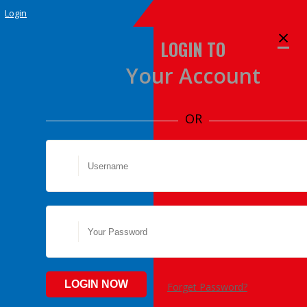
Login
×
LOGIN TO
Your Account
OR
HANDBALL-CHRONIK
Forget Password?